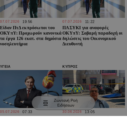
07.07.2026
19:56
07.07.2026
11:22
Είδαν ΠτΔ εκπρόσωποι του
ΠΑΣΥΚΙ για αναφορές
ΟΚΥπΥ: Προχωρούν κανονικά
ΟΚΥπΥ: Σοβαρή παραδοχή οι
τα έργα 126 εκατ. στα δημόσια
δηλώσεις του Οικονομικού
νοσηλευτήρια
Διευθυντή
ΥΓΕΙΑ
ΚΥΠΡΟΣ
Ζωντανή Ροή
Ειδήσεων
05.07.2026
07:33
30.06.2026
13:05
Καθηγητής John Deanfield στο
«Βάρβαρος ο κυπριακός
Alphanews.live: Το
ήλιος»: Οι εκτιμήσεις του Δρ