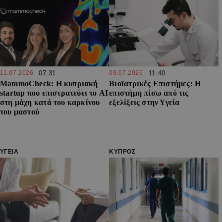
11.07.2026
07:31
09.07.2026
11:40
MammoCheck: Η κυπριακή
Βιοϊατρικές Επιστήμες: Η
startup που επιστρατεύει το AI
επιστήμη πίσω από τις
στη μάχη κατά του καρκίνου
εξελίξεις στην Υγεία
του μαστού
ΥΓΕΙΑ
ΚΥΠΡΟΣ