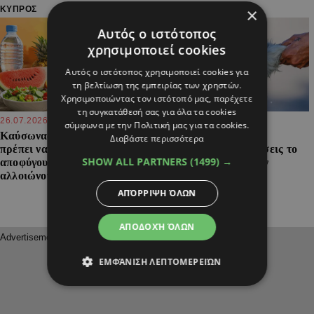
×
ΚΥΠΡΟΣ
ΚΥΠΡΟΣ
Αυτός ο ιστότοπος
χρησιμοποιεί cookies
Αυτός ο ιστότοπος χρησιμοποιεί cookies για
τη βελτίωση της εμπειρίας των χρηστών.
Χρησιμοποιώντας τον ιστότοπό μας, παρέχετε
τη συγκατάθεσή σας για όλα τα cookies
26.07.2026
08:08
25.07.2026
14:15
σύμφωνα με την Πολιτική μας για τα cookies.
Καύσωνας και διατροφή: Τι
Βήμα προς βήμα: Έτσι
Διαβάστε περισσότερα
πρέπει να τρώμε, τι να
μπορείς να προστατεύσεις το
SHOW ALL PARTNERS
(1499) →
αποφύγουμε και ποια τρόφιμα
κατοικίδιό σου από τον
αλλοιώνονται πιο εύκολα
καύσωνα
ΑΠΌΡΡΙΨΗ ΌΛΩΝ
ΑΠΟΔΟΧΉ ΌΛΩΝ
ΕΜΦΆΝΙΣΗ ΛΕΠΤΟΜΕΡΕΙΏΝ