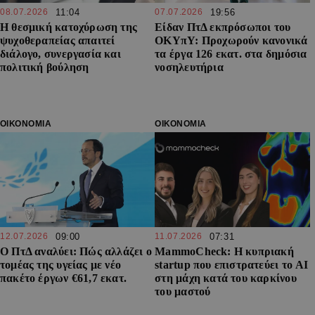
08.07.2026
11:04
07.07.2026
19:56
Η θεσμική κατοχύρωση της
Είδαν ΠτΔ εκπρόσωποι του
ψυχοθεραπείας απαιτεί
ΟΚΥπΥ: Προχωρούν κανονικά
διάλογο, συνεργασία και
τα έργα 126 εκατ. στα δημόσια
πολιτική βούληση
νοσηλευτήρια
ΟΙΚΟΝΟΜΙΑ
ΟΙΚΟΝΟΜΙΑ
12.07.2026
09:00
11.07.2026
07:31
Ο ΠτΔ αναλύει: Πώς αλλάζει ο
MammoCheck: Η κυπριακή
τομέας της υγείας με νέο
startup που επιστρατεύει το AI
πακέτο έργων €61,7 εκατ.
στη μάχη κατά του καρκίνου
του μαστού