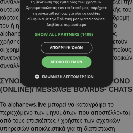
συναλλαγή εκτός κι αν ο χρήστης έχει επιλέξει την
τη βελτίωση της εμπειρίας των χρηστών.
Χρησιμοποιώντας τον ιστότοπό μας, παρέχετε
αυτόματη χρέωση της πιστωτικής/χρεωστικής του
τη συγκατάθεσή σας για όλα τα cookies
κάρτας κάθε φορά που ανανεώνεται η συνδρομή
σύμφωνα με την Πολιτική μας για τα cookies.
Διαβάστε περισσότερα
του ή η υπηρεσία στην οποία συμμετέχει. To
alphanews.live δεν ευθύνεται για τους όρους
SHOW ALL PARTNERS
(1499) →
χρήσης προσωπικών δεδομένων που υιοθετούν
ΑΠΌΡΡΙΨΗ ΌΛΩΝ
οι χρηματοπιστωτικοί οργανισμοί με τους οποίους
συνεργάζεται για την ολοκλήρωση των εμπορικών
ΑΠΟΔΟΧΉ ΌΛΩΝ
συναλλαγών.
ΕΜΦΆΝΙΣΗ ΛΕΠΤΟΜΕΡΕΙΏΝ
ΣΥΝΟΜΙΛΙΕΣ ΣΕ ΠΡΑΓΜΑΤΙΚΟ ΧΡΟΝΟ
(ONLINE)/ MESSAGE BOARDS- CHATS
Το alphanews.live μπορεί να καταγράφει το
περιεχόμενο των μηνυμάτων που αποστέλλονται
από τους επισκέπτες / χρήστες των σχετικών
υπηρεσιών αποκλειστικά για τη διαπίστωση