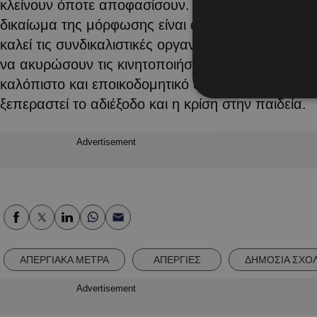
κλείνουν όποτε αποφασίσουν. Τα σχολεία ανήκουν
δικαίωμα της μόρφωσης είναι αναφαίρετο για τα 
καλεί τις συνδικαλιστικές οργανώσεις να αναθεωρ
να ακυρώσουν τις κινητοποιήσεις τους και να προ
καλόπιστο και εποικοδομητικό διάλογο με το Υπου
ξεπεραστεί το αδιέξοδο και η κρίση στην παιδεία.
Advertisement
ΑΠΕΡΓΙΑΚΑ ΜΕΤΡΑ
ΑΠΕΡΓΙΕΣ
ΔΗΜΟΣΙΑ ΣΧΟΛ
Advertisement