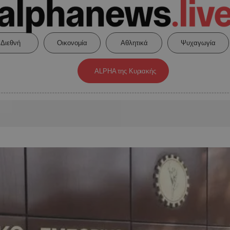
Διεθνή
Οικονομία
Αθλητικά
Ψυχαγωγία
ALPHA της Κυριακής