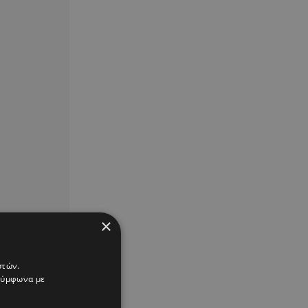
×
στών.
 σύμφωνα με