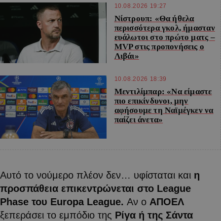
10.08.2026 19:27
Νίστρουπ: «Θα ήθελα
περισσότερα γκολ, ήμασταν
ευάλωτοι στο πρώτο ματς –
MVP στις προπονήσεις ο
Λιβάι»
10.08.2026 18:39
Μεντιλίμπαρ: «Να είμαστε
πιο επικίνδυνοι, μην
αφήσουμε τη Ναϊμέγκεν να
παίζει άνετα»
Αυτό το νούμερο πλέον δεν… υφίσταται και
η
προσπάθεια επικεντρώνεται στο League
Phase του
Europa
League
.
Αν ο
ΑΠΟΕΛ
ξεπεράσει το εμπόδιο της
Ρίγα ή της Σάντα