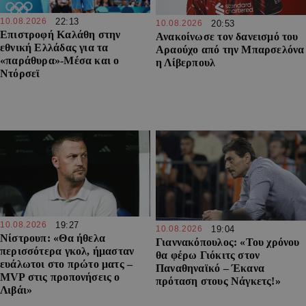
10.08.2026
22:13
10.08.2026
20:53
Επιστροφή Καλάθη στην
Ανακοίνωσε τον δανεισμό του
εθνική Ελλάδας για τα
Αραούχο από την Μπαρσελόνα
«παράθυρα»-Μέσα και ο
η Λίβερπουλ
Ντόρσεϊ
10.08.2026
19:27
10.08.2026
19:04
Νίστρουπ: «Θα ήθελα
Γιαννακόπουλος: «Του χρόνου
περισσότερα γκολ, ήμασταν
θα φέρω Γιόκιτς στον
ευάλωτοι στο πρώτο ματς –
Παναθηναϊκό – Έκανα
MVP στις προπονήσεις ο
πρόταση στους Νάγκετς!»
Λιβάι»