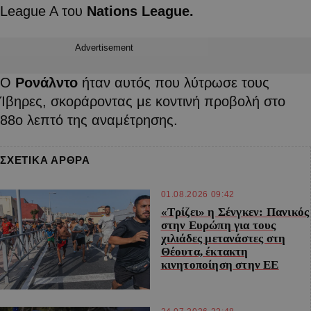
League A του
Nations
League
.
Advertisement
Ο
Ρονάλντο
ήταν αυτός που λύτρωσε τους
Ίβηρες, σκοράροντας με κοντινή προβολή στο
88ο λεπτό της αναμέτρησης.
ΣΧΕΤΙΚΑ ΑΡΘΡΑ
01.08.2026 09:42
«Τρίζει» η Σένγκεν: Πανικός
στην Ευρώπη για τους
χιλιάδες μετανάστες στη
Θέουτα, έκτακτη
κινητοποίηση στην ΕΕ