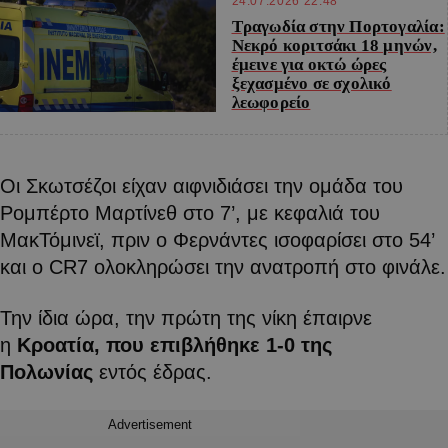
24.07.2026 22:48
Τραγωδία στην Πορτογαλία:
Νεκρό κοριτσάκι 18 μηνών,
έμεινε για οκτώ ώρες
ξεχασμένο σε σχολικό
λεωφορείο
Οι Σκωτσέζοι είχαν αιφνιδιάσει την ομάδα του
Ρομπέρτο Μαρτίνεθ στο 7’, με κεφαλιά του
ΜακΤόμινεϊ, πριν ο Φερνάντες ισοφαρίσει στο 54’
και ο CR7 ολοκληρώσει την ανατροπή στο φινάλε.
Την ίδια ώρα, την πρώτη της νίκη έπαιρνε
η
Κροατία, που επιβλήθηκε 1-0 της
Πολωνίας
εντός έδρας.
Advertisement