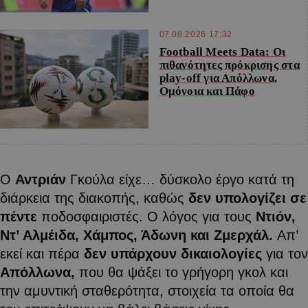
07.08.2026 17:32
Football Meets Data: Οι
πιθανότητες πρόκρισης στα
play-off για Απόλλωνα,
Ομόνοια και Πάφο
Ο
Αντριάν
Γκούλα είχε… δύσκολο έργο κατά τη
διάρκεια της διακοπής, καθώς
δεν υπολογίζει σε
πέντε
ποδοσφαιριστές. Ο λόγος για τους
Ντιόν,
Ντ’ Αλμέιδα, Χάμπος, Άδωνη και Ζμερχάλ.
Απ’
εκεί και πέρα
δεν υπάρχουν δικαιολογίες
για τον
Απόλλωνα,
που θα ψάξει το γρήγορη γκολ και
την αμυντική σταθερότητα, στοιχεία τα οποία θα