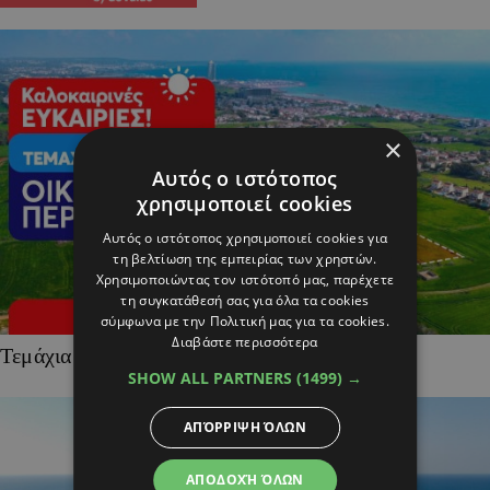
×
Αυτός ο ιστότοπος
χρησιμοποιεί cookies
Αυτός ο ιστότοπος χρησιμοποιεί cookies για
τη βελτίωση της εμπειρίας των χρηστών.
Χρησιμοποιώντας τον ιστότοπό μας, παρέχετε
τη συγκατάθεσή σας για όλα τα cookies
σύμφωνα με την Πολιτική μας για τα cookies.
Διαβάστε περισσότερα
Τεμάχια Γης σε Οικιστικές Περιοχές
SHOW ALL PARTNERS
(1499) →
ΑΠΌΡΡΙΨΗ ΌΛΩΝ
ΑΠΟΔΟΧΉ ΌΛΩΝ